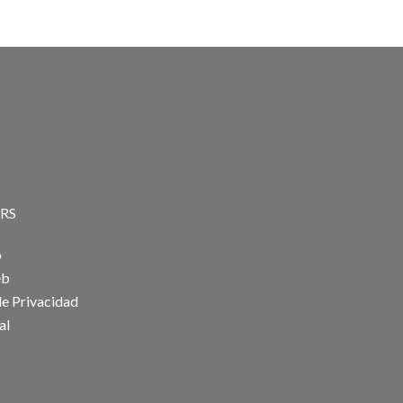
RS
o
eb
de Privacidad
al