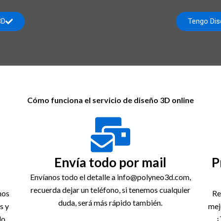
3D
Tengo Dis
Cómo funciona el servicio de diseño 3D online
Envía todo por mail
P
Envíanos todo el detalle a info@polyneo3d.com,
recuerda dejar un teléfono, si tenemos cualquier
nos
Re
duda, será más rápido también.
s y
mej
do.
¿