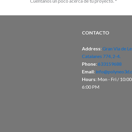
Cuéntanos un poco acerca de tu proyecto.
*
Enviar
CONTACTO
Address
:
Gran Via de Le
Catalanes 774, 2-4.
Phone
:
633159688
Email
:
info@polyneo3d.
Hours
: Mon - Fri / 10:0
6:00 PM